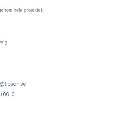
 genom hela projektet.
ning.
s@tiason.se
1 00 10