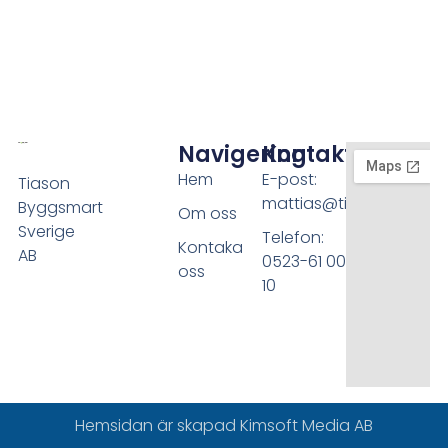
Navigering
Kontakt
Hem
E-post:
Tiason
mattias@tiason.se
Byggsmart
Om oss
Sverige
Telefon:
Kontaka
AB
0523-61 00
oss
10
Hemsidan är skapad
Kimsoft Media AB